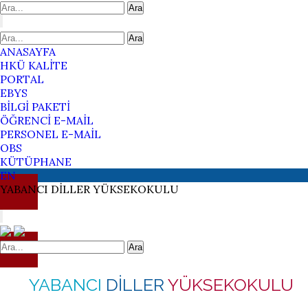
Ara
Ara
ANASAYFA
HKÜ KALİTE
PORTAL
EBYS
BİLGİ PAKETİ
ÖĞRENCİ E-MAİL
PERSONEL E-MAİL
OBS
KÜTÜPHANE
EN
YABANCI
DİLLER
YÜKSEKOKULU
Ara
YABANCI
DİLLER
YÜKSEKOKULU