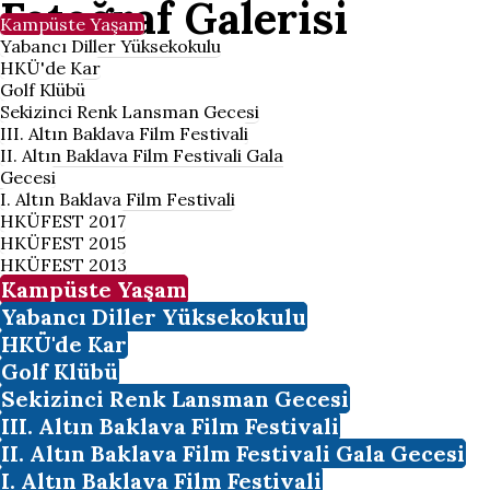
Fotoğraf Galerisi
Kampüste Yaşam
Yabancı Diller Yüksekokulu
HKÜ'de Kar
Golf Klübü
Sekizinci Renk Lansman Gecesi
III. Altın Baklava Film Festivali
II. Altın Baklava Film Festivali Gala
Gecesi
I. Altın Baklava Film Festivali
HKÜFEST 2017
HKÜFEST 2015
HKÜFEST 2013
Kampüste Yaşam
Yabancı Diller Yüksekokulu
HKÜ'de Kar
Golf Klübü
Sekizinci Renk Lansman Gecesi
III. Altın Baklava Film Festivali
II. Altın Baklava Film Festivali Gala Gecesi
I. Altın Baklava Film Festivali