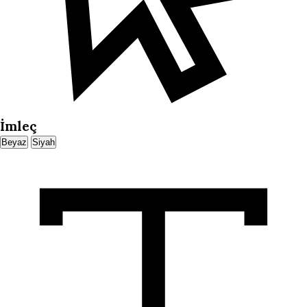
İmleç
Beyaz
Siyah