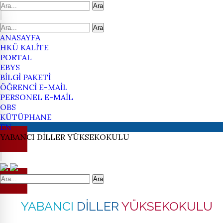
Ara
Ara
ANASAYFA
HKÜ KALİTE
PORTAL
EBYS
BİLGİ PAKETİ
ÖĞRENCİ E-MAİL
PERSONEL E-MAİL
OBS
KÜTÜPHANE
EN
YABANCI
DİLLER
YÜKSEKOKULU
Ara
YABANCI
DİLLER
YÜKSEKOKULU