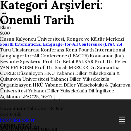
Kategori Arşivleri:
Önemli Tarih
16
Ekim
9.00
Hasan Kalyoncu Üniversitesi, Kongre ve Kültür Merkezi
Fourth International Language-for-All Conference (LFAC’25)
Türü Uluslararası Konferans Konu Fourth International
Language-for-All Conference (LFAC’25) Konusmaci(lar)
Keynote Speakers: Prof. Dr. Betül BALKAR Prof. Dr. Peter
VAN PETEGEM Prof. Dr. Sarah MERCER Dr. Samantha
CURLE Düzenleyen HKÜ Yabancı Diller Yüksekokulu &
Çukurova Üniversitesi Yabancı Diller Yüksekokulu
Organizasyon HKÜ Yabancı Diller Yüksekokulu & Çukurova
Üniversitesi Yabancı Diller Yüksekokulu Dil İngilizce
Açiklama LFAC’25, 16-17 […]
Havalimanı Yolu Üzeri 8. Km
444 6 458
info@hku.edu.tr
GENEL BİLGİ
MÜDÜRLÜKLER
KOORDİNATÖRLÜKLER