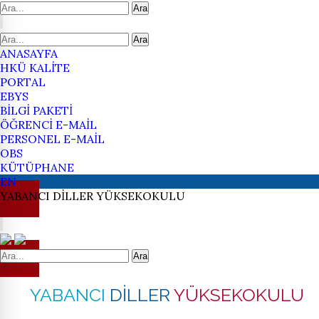
Ara
Ara
ANASAYFA
HKÜ KALİTE
PORTAL
EBYS
BİLGİ PAKETİ
ÖĞRENCİ E-MAİL
PERSONEL E-MAİL
OBS
KÜTÜPHANE
EN
YABANCI
DİLLER
YÜKSEKOKULU
Ara
YABANCI
DİLLER
YÜKSEKOKULU