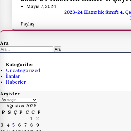
Mayıs 7, 2024
2023-24 Hazırlık Sınıfı 4. 
Paylaş
Ara
Ara
Kategoriler
Uncategorized
İlanlar
Haberler
Arşivler
Arşivler
Ağustos 2026
P
S
Ç
P
C
C
P
1
2
3
4
5
6
7
8
9