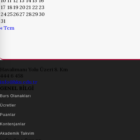
10
11
12
13
14
15
16
17
18
19
20
21
22
23
24
25
26
27
28
29
30
31
« Tem
Havalimanı Yolu Üzeri 8. Km
444 6 458
info@hku.edu.tr
GENEL BİLGİ
Burs Olanakları
Ücretler
Puanlar
Kontenjanlar
Akademik Takvim