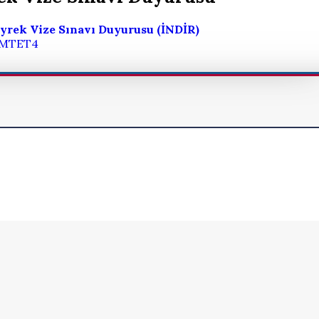
Çeyrek Vize Sınavı Duyurusu (İNDİR)
MTET4