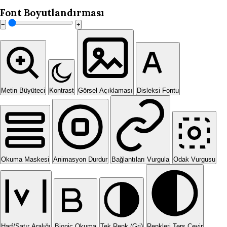
Font Boyutlandırması
−
+
Metin Büyüteci
Kontrast
Görsel Açıklaması
Disleksi Fontu
Okuma Maskesi
Animasyon Durdur
Bağlantıları Vurgula
Odak Vurgusu
Harf/Satır Aralığı
Bionic Okuma
Tek Renk (Gri)
Renkleri Ters Çevir