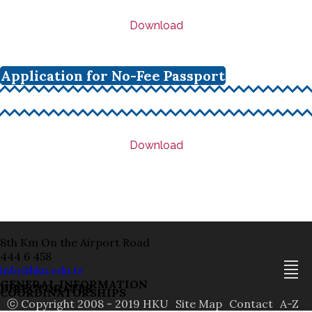
Download
Application for No-Fee Passport
Download
8th Km On the Airport Road
444 6 458
info@hku.edu.tr
GENERAL INFORMATION
DIRECTORATES
COORDINATORSHIPS
ⓒ Copyright 2008 - 2019 HKU
Site Map
Contact
A-Z