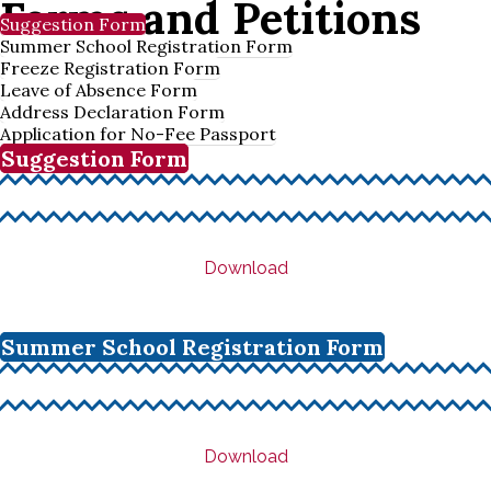
Forms and Petitions
Suggestion Form
Summer School Registration Form
Freeze Registration Form
Leave of Absence Form
Address Declaration Form
Application for No-Fee Passport
Suggestion Form
Download
Summer School Registration Form
Download