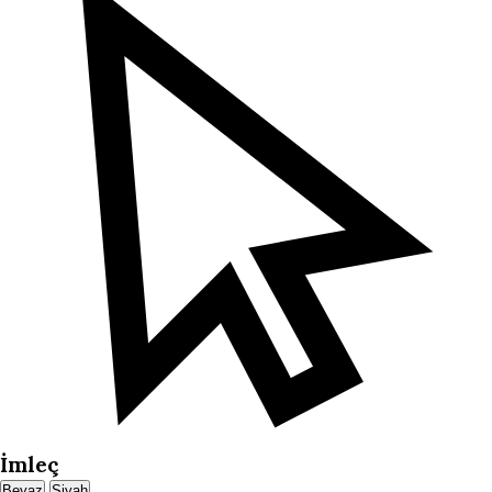
İmleç
Beyaz
Siyah